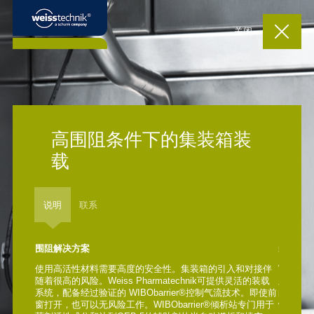
关闭
高围阻条件下的集装箱装
载
说明
联系
围阻解决方案
装载解
使用高活性材料需要高度的安全性。集装箱的引入和对接伴
WIBOb
随着很高的风险。Weiss Pharmatechnik可提供灵活的装载
工作和
系统，配备经过验证的 WIBObarrier®控制气流技术。即使前
时，保
窗打开，也可以无风险工作。WIBObarrier®倾析站专门用于
WIBOb