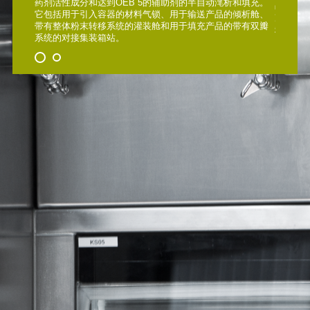
药剂活性成分和达到OEB 5的辅助剂的半自动滗析和填充。
品保护。
它包括用于引入容器的材料气锁、用于输送产品的倾析舱、
准，洁净
带有整体粉末转移系统的灌装舱和用于填充产品的带有双瓣
稳定的屏
系统的对接集装箱站。